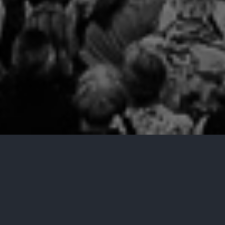
Créée en 2009, l’association Bowidel a pour objet de
“contribuer à la diffusion culturelle de spectacles
vivants et sensibiliser les publics à différentes